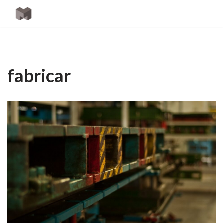
Saltar
al
contingut
fabricar