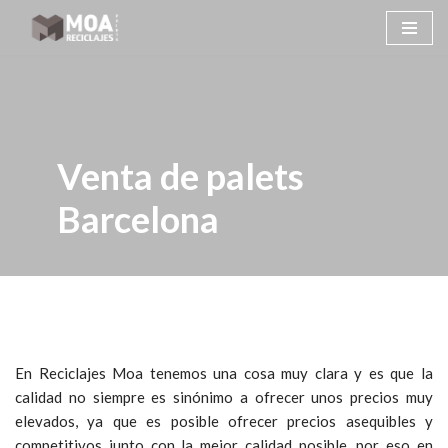
Saltar
al
contenido
Venta de palets
Barcelona
En Reciclajes Moa tenemos una cosa muy clara y es que la
calidad no siempre es sinónimo a ofrecer unos precios muy
elevados, ya que es posible ofrecer precios asequibles y
competitivos junto con la mejor calidad posible, por eso en