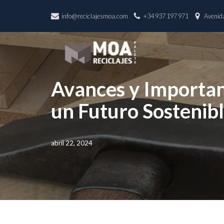
info@reciclajesmoa.com
+34 937 197 971
Avenida
Saltar
al
contenido
Avances y Importanc
un Futuro Sostenib
abril 22, 2024