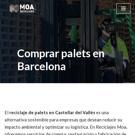
Saltar
al
contenido
Comprar palets en
Barcelona
El
reciclaje de palets en Castellar del Vallès
es una
alternativa sostenible para empresas que desean reducir su
impacto ambiental y optimizar su logística. En Reciclajes Moa,
ofrecemos servicios de compra, restauración y fabricación de