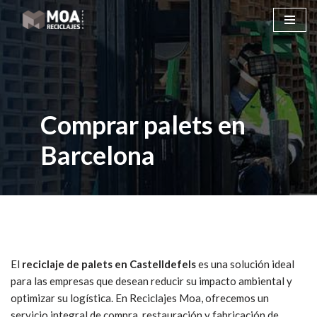
Saltar
al
contenido
Comprar palets en
Barcelona
El
reciclaje de palets en Castelldefels
es una solución ideal
para las empresas que desean reducir su impacto ambiental y
optimizar su logística. En Reciclajes Moa, ofrecemos un
servicio integral de compra, restauración y fabricación de