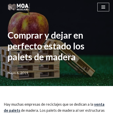
Saltar
al
contenido
Comprar y dejar en
perfecto estado los
palets de madera
mayo 6, 2019
Hay muchas empresas de reciclajes que se dedican a la
venta
de palets
de madera. Los palets de madera al ser estructuras