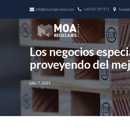
info@reciclajesmoa.com
+34 937 197 971
Avenida
Saltar
al
contenido
Los negocios especi
proveyendo del mej
julio 7, 2021