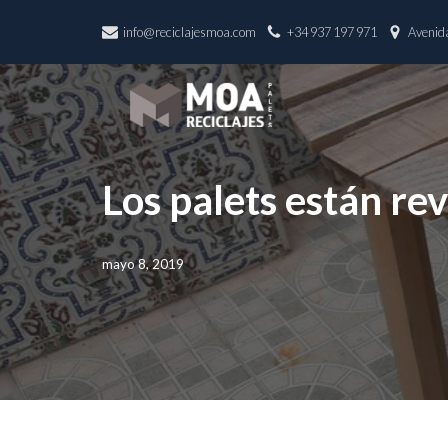
info@reciclajesmoa.com
+34 937 197 971
Avenida
Saltar
al
contenido
Los palets están re
mayo 8, 2019