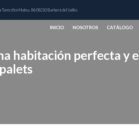
 Torre d'en Mateu, 86 08210 Barberà del Vallès
INICIO
NOSOTROS
CATÁLOGO
una habitación perfecta y 
palets