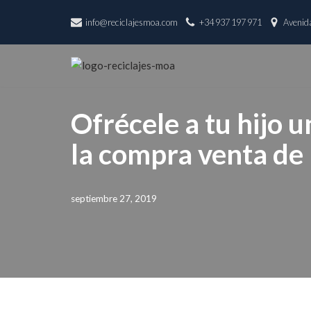
info@reciclajesmoa.com
+34 937 197 971
Avenida
Saltar
al
contenido
Ofrécele a tu hijo 
la compra venta de 
septiembre 27, 2019