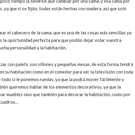
 poco tiempo la tendréis que cambiar por una cama, y esa cama por
, ya que si os fijáis, todas están hechas con madera, así que solo
ear el cabecero de la cama, que es una de las cosas más sencillas ya
es la oportunidad perfecta para que podáis dejar volar vuestra
ucha personalidad a la habitación.
zar con palets, son sillones y pequeñas mesas, de esta forma tendrá
 en su habitación como en el comedor para ver la televisión con toda
re todo si le ponemos ruedas, ya que la podrá mover fácilmente y
también queremos hablar de los elementos decorativos, ya que la
ear muebles sino que también para decorar la habitación, como por
 cuadros…