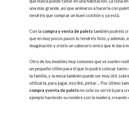
que nunca puede faltar en una habitación. La cuna en
una más grande, así que animaros a hacerla con palets
tendréis que comprar un buen colchón y ya está.
Con la
compra y venta de palets
también podréis cr
que en muy pocos pasos lo tendréis listo, y además, 
imaginación y creéis un cabecero único que le dará m
Otro de los muebles muy comunes que se suelen reali
un pequeño sillón para él que lo podrá colocar tanto
la familia, y la mesa también puede ser muy útil, sob
utilizarla, para jugar, escribir, pintar… Por último 
compra y
venta de palets
no solo os servirá para cr
ejemplo haciendo su nombre con la madera, creando