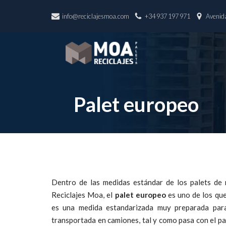
info@reciclajesmoa.com
+34 937 197 971
Avenida
Saltar
al
contenido
Palet europeo
Dentro de las medidas estándar de los palets d
Reciclajes Moa, el
palet europeo
es uno de los qu
es una medida estandarizada muy preparada para
transportada en camiones, tal y como pasa con el p