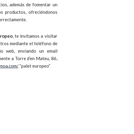
cios, además de fomentar un
os productos, ofreciéndonos
correctamente.
uropeo
, te invitamos a visitar
tros mediante el teléfono de
io web, enviando un email
ente a Torre d’en Mateu, 86,
esmoa.com/
“palet europeo”