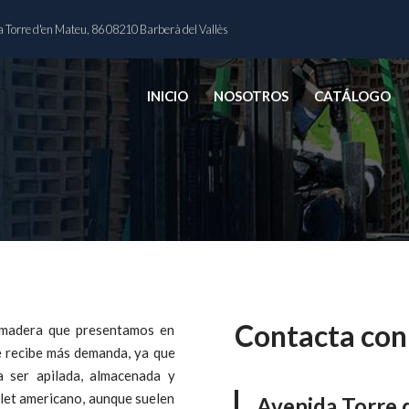
 Torre d'en Mateu, 86 08210 Barberà del Vallès
INICIO
NOSOTROS
CATÁLOGO
Contacta con
e madera que presentamos en
e recibe más demanda, ya que
 ser apilada, almacenada y
alet americano, aunque suelen
Avenida Torre 