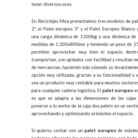
tener diversos usos.
En Reciclajes Moa presentamos tres modelos de pal
2ª, el Palet europeo 3ª y el Palet Europeo Blanco 
una carga dinámica de 1.000kg y una dinámica de
medidas de 1.200x800mm y teniendo un peso de 25
permiten aprovechar muy bien el espacio dentr
transportan, son apilados con facilidad y resultan m
de mercancías, haciendo más cómodo su levantamie
opción muy utilizada, gracias a su funcionalidad y 
sea un producto muy rentable para muchos sectores,
para cualquier cadena logística. El
palet europeo
es
es que se adapta a las dimensiones de las cajas
ponerse a lo ancho de la caja dos palets en un sentid
aprovechando y optimizando al máximo el espacio.
Si quieres contar con un
palet europeo
de máxima
podemos ofrecerte las mejores opciones, con todo