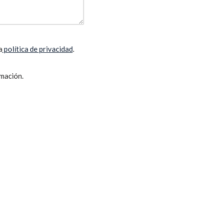
a
política de privacidad
.
rmación.