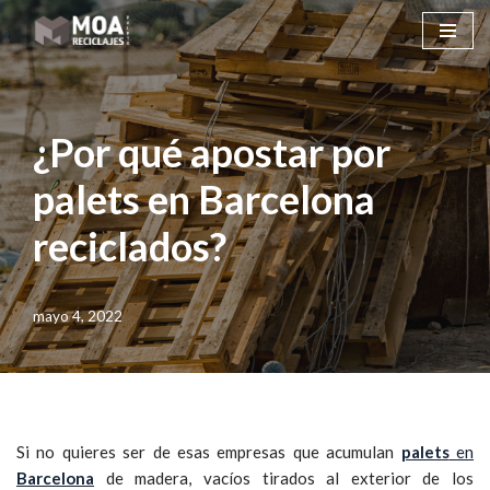
Saltar
al
contenido
¿Por qué apostar por
palets en Barcelona
reciclados?
mayo 4, 2022
Si no quieres ser de esas empresas que acumulan
palets
en
Barcelona
de madera, vacíos tirados al exterior de los