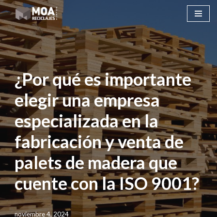
Saltar
al
contenido
¿Por qué es importante
elegir una empresa
especializada en la
fabricación y venta de
palets de madera que
cuente con la ISO 9001?
noviembre 4, 2024