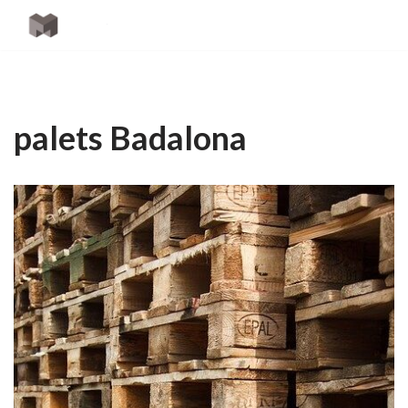
Saltar
al
contenido
palets Badalona