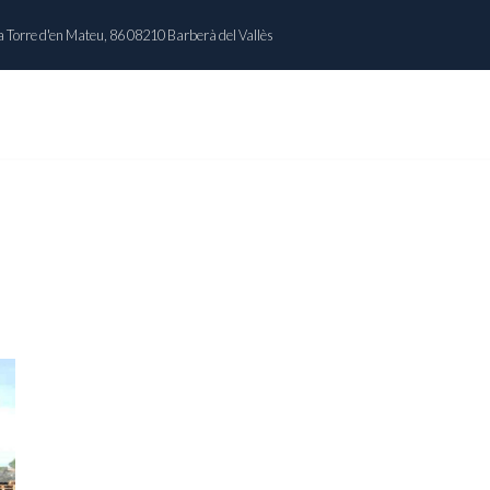
 Torre d'en Mateu, 86 08210 Barberà del Vallès
INICIO
NOSOTROS
CATÁLOGO