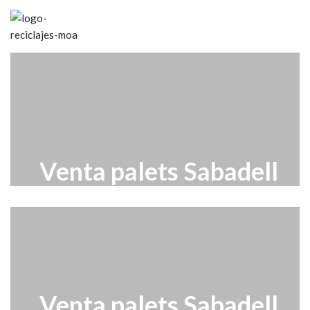
Saltar
al
contenido
Venta palets Sabadell
Venta palets Sabadell